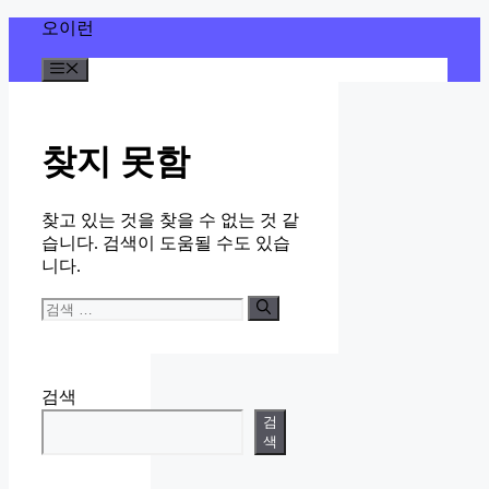
컨
오이런
텐
메
츠
뉴
로
건
너
찾지 못함
뛰
기
찾고 있는 것을 찾을 수 없는 것 같
습니다. 검색이 도움될 수도 있습
니다.
검
색:
검색
검
색