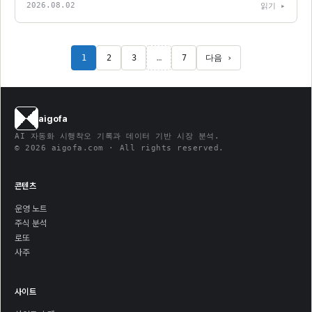
2026.08.02
읽기 ▸
다음 ›
1
2
3
…
7
aigofa
AI 자동화 시행착오 기록과 데이터 기반 시장 분석.
© 2026 aigofa.com · All rights reserved.
콘텐츠
운영 노트
주식 분석
로또
사주
사이트