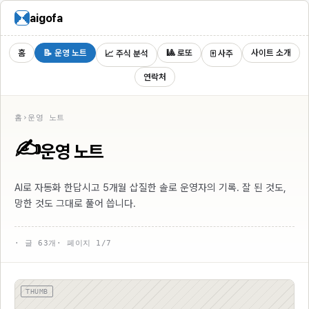
aigofa
홈
📝 운영 노트
🎱 로또
사이트 소개
📈 주식 분석
🀄 사주
연락처
홈
›
운영 노트
✍️
운영 노트
AI로 자동화 한답시고 5개월 삽질한 솔로 운영자의 기록. 잘 된 것도,
망한 것도 그대로 풀어 씁니다.
· 글 63개
· 페이지 1/7
THUMB