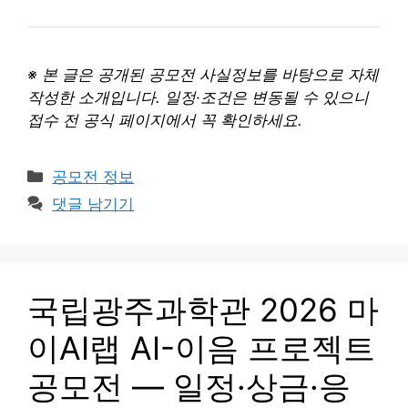
※ 본 글은 공개된 공모전 사실정보를 바탕으로 자체
작성한 소개입니다. 일정·조건은 변동될 수 있으니
접수 전 공식 페이지에서 꼭 확인하세요.
카
공모전 정보
테
댓글 남기기
고
리
국립광주과학관 2026 마
이AI랩 AI-이음 프로젝트
공모전 — 일정·상금·응