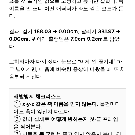
표를 첫 프레임 값으로 고정하고 높이만 살렸다. 축
이름을 안 쓰니 어떤 캐릭터가 와도 같은 코드가 돈
다.
결과: 걷기
188.03 → 0.00cm
, 달리기
381.97 →
0.00cm
. 위아래 출렁임은
7.9cm·9.2cm
로 남았
다.
고치자마자 다시 쟀다. 눈으로 “이제 안 끊기네” 하
고 넘어가면, 다음에 비슷한 증상이 나왔을 때 또 처
음부터 뒤진다.
재발방지 체크리스트
①
x·y·z 같은 축 이름을 믿지 않는다.
물건마다
어느 축이 앞인지 다르다.
② 값이 실제로
어떻게 변하는지
첫·끝 프레임
을 찍어본다.
③ 이동을
두 군데서
주고 있지 않은지 본다. 겹