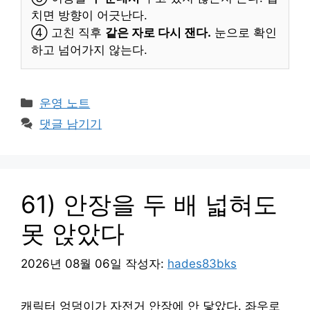
치면 방향이 어긋난다.
④ 고친 직후
같은 자로 다시 잰다.
눈으로 확인
하고 넘어가지 않는다.
카
운영 노트
테
댓글 남기기
고
리
61) 안장을 두 배 넓혀도
못 앉았다
2026년 08월 06일
작성자:
hades83bks
캐릭터 엉덩이가 자전거 안장에 안 닿았다. 좌우로