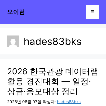
컨
텐
오이런
메
츠
로
뉴
건
너
hades83bks
뛰
기
2026 한국관광 데이터랩
활용 경진대회 — 일정·
상금·응모대상 정리
2026년 08월 07일
작성자:
hades83bks