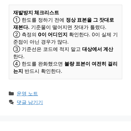
재발방지 체크리스트
① 한도를 정하기 전에
정상 표본을 그 잣대로
재본다.
기준물이 떨어지면 잣대가 틀렸다.
② 측정의
0이 어디인지
확인한다. 0이 실제 기
준점이 아닌 경우가 많다.
③ 기준선은 코드에 적지 말고
대상에서 계산
한다.
④ 한도를 완화했으면
불량 표본이 여전히 걸리
는지
반드시 확인한다.
카
운영 노트
테
댓글 남기기
고
리