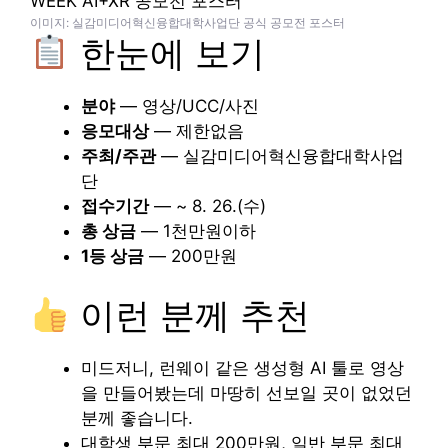
이미지: 실감미디어혁신융합대학사업단 공식 공모전 포스터
한눈에 보기
분야
— 영상/UCC/사진
응모대상
— 제한없음
주최/주관
— 실감미디어혁신융합대학사업
단
접수기간
— ~ 8. 26.(수)
총 상금
— 1천만원이하
1등 상금
— 200만원
이런 분께 추천
미드저니, 런웨이 같은 생성형 AI 툴로 영상
을 만들어봤는데 마땅히 선보일 곳이 없었던
분께 좋습니다.
대학생 부문 최대 200만원, 일반 부문 최대