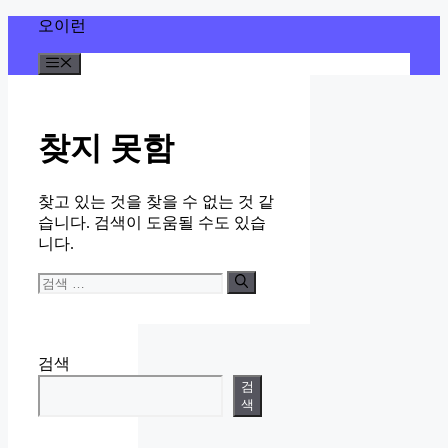
컨
오이런
텐
메
츠
뉴
로
건
너
찾지 못함
뛰
기
찾고 있는 것을 찾을 수 없는 것 같
습니다. 검색이 도움될 수도 있습
니다.
검
색:
검색
검
색