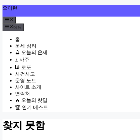
컨
오이런
텐
메
츠
뉴
로
메뉴
건
홈
너
운세·심리
뛰
🔮 오늘의 운세
기
🀄 사주
🎱 로또
사건사고
운영 노트
사이트 소개
연락처
🔥 오늘의 핫딜
🏆 인기 베스트
찾지 못함