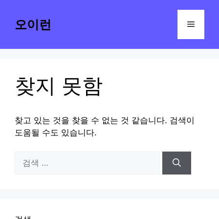
컨
텐
오이런
메
츠
로
뉴
건
너
찾지 못함
뛰
기
찾고 있는 것을 찾을 수 없는 것 같습니다. 검색이
도움될 수도 있습니다.
검
색: