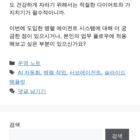
도 건강하게 자라기 위해서는 적절한 다이어트와 가
지치기가 필수적이니까.
이번에 도입한 병렬 에이전트 시스템에 대해 더 궁
금한 점이 있으시거나, 본인의 업무 플로우에 적용
해보고 싶은 부분이 있으신가요?
카
운영 노트
테
태
AI 자동화
,
병렬 작업
,
서브에이전트
,
슬라이드
고
그
템플릿
리
댓글 남기기
검색
검색