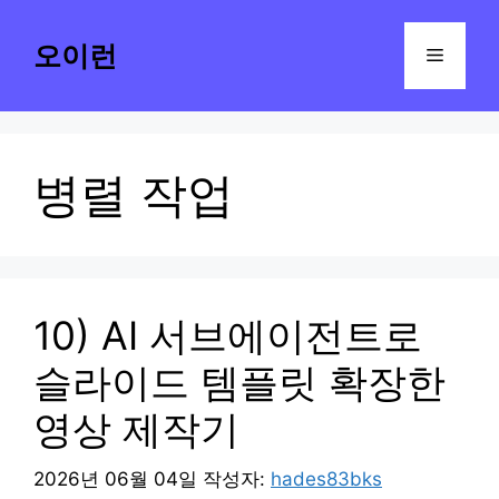
컨
텐
오이런
메
츠
로
뉴
건
너
병렬 작업
뛰
기
10) AI 서브에이전트로
슬라이드 템플릿 확장한
영상 제작기
2026년 06월 04일
작성자:
hades83bks