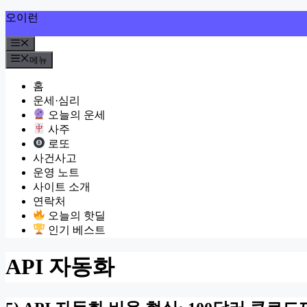
컨
오이런
텐
메
츠
뉴
로
메뉴
건
홈
너
운세·심리
뛰
오늘의 운세
기
사주
로또
사건사고
운영 노트
사이트 소개
연락처
오늘의 핫딜
인기 베스트
API 자동화