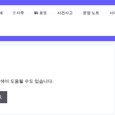
운세
🀄 사주
🎱 로또
사건사고
운영 노트
사
검색이 도움될 수도 있습니다.