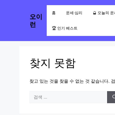
컨
텐
홈
운세·심리
🔮 오늘의 
오이
츠
로
런
🏆 인기 베스트
건
너
뛰
기
찾지 못함
찾고 있는 것을 찾을 수 없는 것 같습니다. 
검
색: