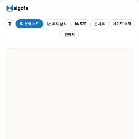
aigofa
홈
📝 운영 노트
🎱 로또
사이트 소개
📈 주식 분석
🀄 사주
연락처