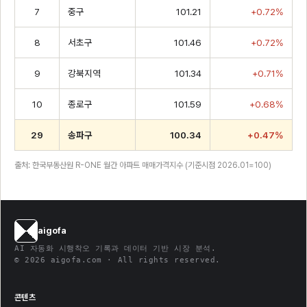
7
중구
101.21
+0.72%
8
서초구
101.46
+0.72%
9
강북지역
101.34
+0.71%
10
종로구
101.59
+0.68%
29
송파구
100.34
+0.47%
출처: 한국부동산원 R-ONE 월간 아파트 매매가격지수 (기준시점 2026.01=100)
aigofa
AI 자동화 시행착오 기록과 데이터 기반 시장 분석.
© 2026 aigofa.com · All rights reserved.
콘텐츠