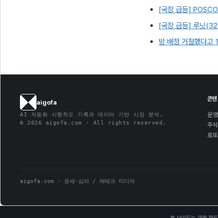
[국장 급등] POSCO
[국장 급등] 루닛(32
방 배정 거절했다고 1
콘텐
aigofa
운영
AI 자동화 시행착오 기록과 데이터 기반 시장 분석.
© 2026 aigofa.com · All rights reserved.
주식
로또
aigofa.com · 운세·심리 / 재테크 미디어