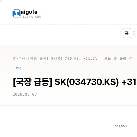
aigofa
AIGOFA.COM
홈
홈
›
주식
›
[국장 급등] SK(034730.KS) +31.2% — 오늘 왜 올랐나?
주식
[국장 급등] SK(034730.KS) +3
2026.05.07