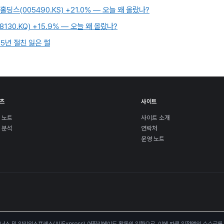
홀딩스(005490.KS) +21.0% — 오늘 왜 올랐나?
8130.KQ) +15.9% — 오늘 왜 올랐나?
5년 절친 잃은 썰
츠
사이트
 노트
사이트 소개
 분석
연락처
운영 노트